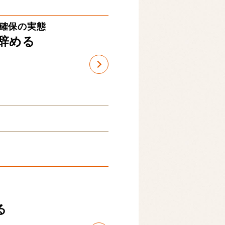
確保の実態
辞める
る