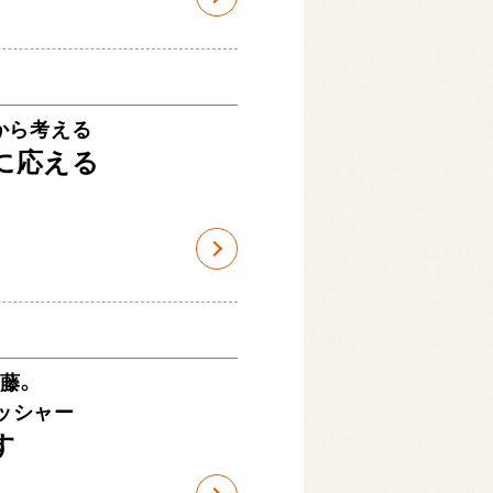
から考える
に応える
藤。
ッシャー
す