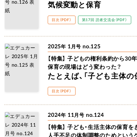
気候変動と保育
目次（PDF）
第17回 読者交流会（PDF）
2025
1
no.125
年
月号
【特集】
子どもの権利条約から30年
保育の現場はどう変わった？
たとえば、「子ども主体の
目次（PDF）
2024
11
no.124
年
月号
【特集】
子ども・生活主体の保育を
人手不足の体制調整のため
という