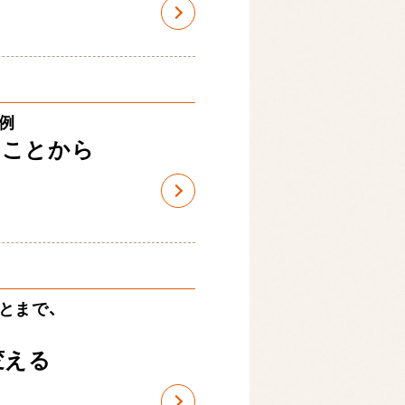
例
うことから
とまで、
変える