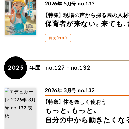
2026
5
no.133
年
月号
【特集】
現場の声から探る
園の人材
保育者が来ない。
来ても、
目次（PDF）
2025
no.127 - no.132
年度：
2026
3
no.132
年
月号
【特集】
体を楽しく使おう
もっと、もっと、
自分の
中から動きたくな