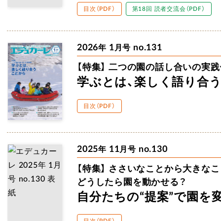
目次（PDF）
第18回 読者交流会（PDF）
2026
1
no.131
年
月号
【特集】
二つの園の話し合いの実践
学ぶとは、楽しく
語り合
目次（PDF）
2025
11
no.130
年
月号
【特集】
ささいなことから
大きなこ
どうしたら園を動かせる？
自分たちの“提案”で
園を