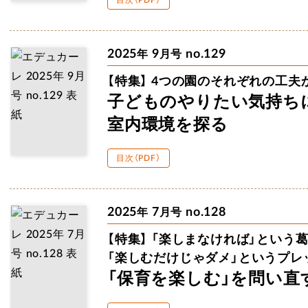
目次（PDF）
2025
9
no.129
年
月号
【特集】
4つの園のそれぞれの
工夫
子どものやりたい
気持ち
室内環境を探る
目次（PDF）
2025
7
no.128
年
月号
【特集】
「楽しまなければ」
という葛
「楽しむだけじゃダメ」
というプレ
「保育を楽しむ」を
問い直