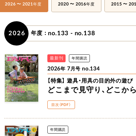
2026 〜 2021
2020 〜 2016
2015 〜 20
年度
年度
2026
no.133 - no.138
年度：
最新刊
年間購読
2026
7
no.134
年
月号
【特集】
遊具・用具の目的外の遊び
どこまで見守り、
どこか
目次（PDF）
年間購読