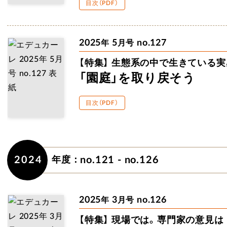
目次（PDF）
2025
5
no.127
年
月号
【特集】
生態系の中で生きている
実
「園庭」を取り戻そう
目次（PDF）
2024
no.121 - no.126
年度：
2025
3
no.126
年
月号
【特集】
現場では。専門家の意見は