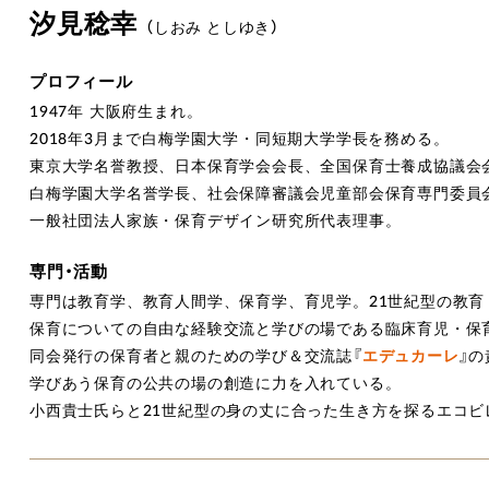
汐見稔幸
（しおみ としゆき）
プロフィール
1947年 大阪府生まれ。
2018年3月まで白梅学園大学・同短期大学学長を務める。
東京大学名誉教授、日本保育学会会長、
全国保育士養成協議会
白梅学園大学名誉学長、
社会保障審議会児童部会保育専門委員
一般社団法人家族・保育デザイン研究所代表理事。
専門・活動
専門は教育学、教育人間学、保育学、育児学。21世紀型の教育
保育についての自由な経験交流と学びの場である臨床育児・保
同会発行の保育者と親のための学び＆交流誌『
エデュカーレ
』
学びあう保育の公共の場の創造に力を入れている。
小西貴士氏らと21世紀型の身の丈に合った生き方を探るエコビ