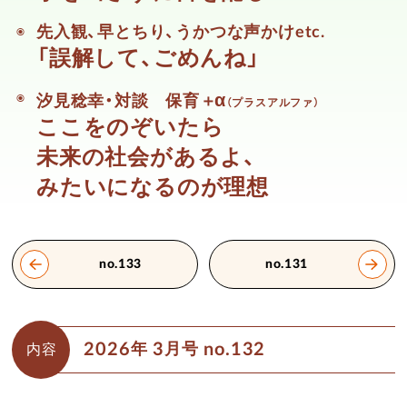
先入観、早とちり、うかつな声かけetc.
「誤解して、ごめんね」
α
汐見稔幸・対談 保育＋
（プラスアルファ）
ここをのぞいたら
未来の社会があるよ、
みたいになるのが理想
no.133
no.131
2026
3
no.132
年
月号
内容