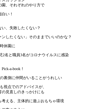
の園、それぞれのやり方で
面白い！
ない、失敗したくない？
ケンしたくない」そのままでいいのかな？
臨時休園に
園児2名と職員3名がコロナウイルスに感染
ck-a-book！
球の裏側に仲間がいることがうれしい
ども視点でのアドバイスが、
見直しのきっかけにも
ら考える、主体的に遊ぶおもちゃ環境