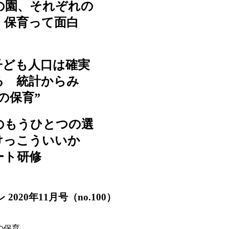
の園、それぞれの
 保育って面白
子ども人口は確実
る 統計からみ
後の保育”
のもうひとつの選
けっこういいか
ート研修
020年11月号（no.100）
の保育