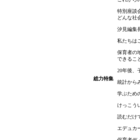
特別座談
どんな社
汐見編集
私たちは
保育者の
できるこ
20年後
総力特集
統計からみ
学ぶため
けっこう
読むだけ
エデュカ
保育者デ