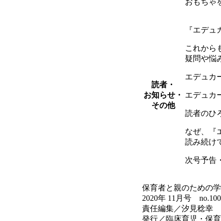
おもちゃ
『エデュカ
これから
疑問や悩
エデュカー
読者・
お知らせ・
エデュカ
その他
読者のひろば
なぜ、『
読み続け
次号予告
保育者と親のための学び
2020年 11月号 no.100
責任編集／汐見稔幸
発行／臨床育児・保育