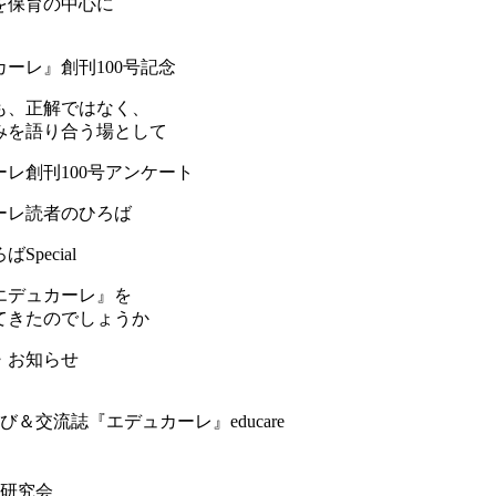
を保育の中心に
ーレ』創刊100号記念
も、正解ではなく、
みを語り合う場として
レ創刊100号アンケート
ーレ読者のひろば
Special
エデュカーレ』を
てきたのでしょうか
・お知らせ
＆交流誌『エデュカーレ』educare
研究会