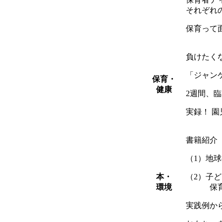
それぞれ
保育って
負けたく
「ジャン
保育・
健康
2週間、
実録！ 
書籍紹介 Pi
（1）地
本・
（2）子
環境
保育の
実践例か