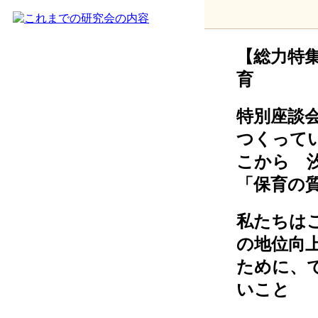
【総力特
育
特別座談
つくって
こから 
「保育の
私たちは
の地位向
ために、
いこと