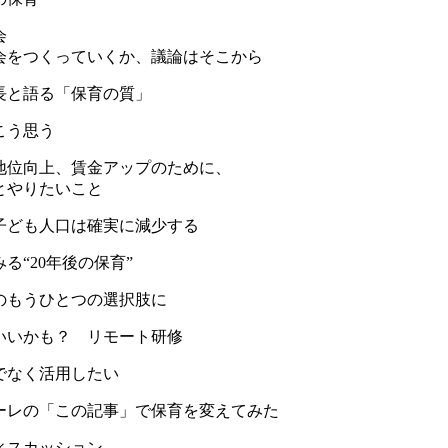
会
会をつくっていくか、議論はそこから
長と語る「保育の質」
こう思う
地位向上、賃金アップのために、
とやりたいこと
、子ども人口は確実に減少する
る“20年後の保育”
のもうひとつの選択肢に
いいかも？ リモート研修
でなく活用したい
ーレの「この記事」で保育を変えてみた
ィスカッション