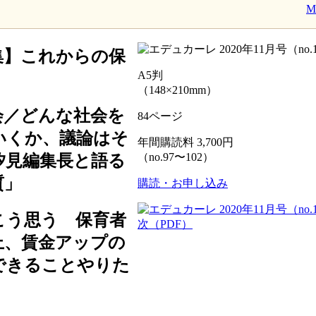
集】これからの保
A5判
（148×210mm）
会／どんな社会を
84ページ
いくか、議論はそ
年間購読料 3,700円
（no.97〜102）
汐見編集長と語る
質」
購読・お申し込み
こう思う 保育者
上、賃金アップの
できることやりた