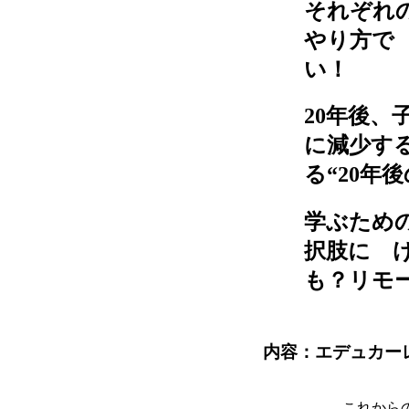
それぞれ
やり方で
い！
20年後、
に減少す
る“20年
学ぶため
択肢に 
も？リモ
内容：エデュカーレ 2
これから