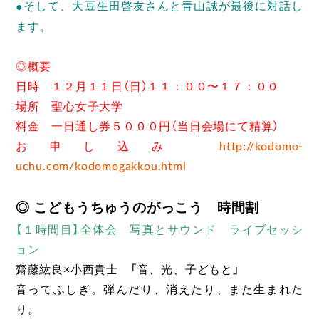
●
そして、大豆生田啓友さんと青山誠が最後に対話し
ます。
◎概要
日時 １２月１１日（日）１１：００〜１７：００
場所 聖心女子大学
料金 一日通し券５０００円（当日会場にて精算）
お申し込み
http://kodomo-
uchu.com/kodomogakkou.html
◎ こどもうちゅうのがっこう 時間割
【１時間目】全体会 写真とサウンド ライブセッシ
ョン
齋藤紘良×小西貴士 「音、光、子どもと」
音ってふしぎ。弾んだり、消えたり、また生まれた
り。