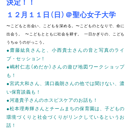
決定！！
１２月１１日（日）＠聖心女子大学
〜こどもと出会い、こどもを深める。〜こどものとなりで、命に
出会う。 〜こどもとともに社会を耕す。 一日かぎりの、こども
うちゅうのがっこう。
●
齋藤紘良さんと、小西貴士さんの音と写真のライ
ブ・セッション！
●
嶋村仁志（めだか）さんの遊び地図ワークショップ
も！
●
宮武大和さん、溝口義朗さんの他では聞けない、濃
い保育談義も！
●
河邉貴子さんのホスピスケアのお話も！
●
松本理寿輝さんとチームまちの保育園は、子どもの
環境づくりと社会づくりがリンクしているというお
話！