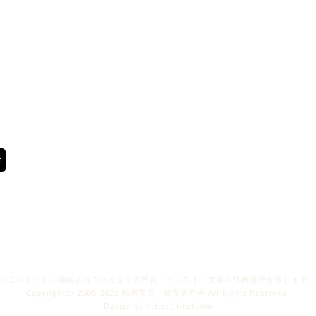
※このサイトに掲載されている全ての写真・
イラスト・文章の無断使用を禁じます
Copyright(c) 2008-2026
臨床育児・保育研究会
All Rights Reserved.
Design by
https://f-tpl.com