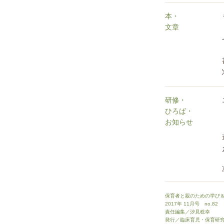
本・
文章
研修・
ひろば・
お知らせ
保育者と親のための学び＆交
2017年 11月号 no.82
責任編集／汐見稔幸
発行／臨床育児・保育研