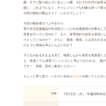
園、すでに取り組んでいるという園、それぞれ次代の保育
識し、これまでになく、チャレンジングな印象を持って取
今回の報告の園はさて？ いかがでしょう？
今回の報告者のつぶやきから
母子生活支援施設や乳児院といった社会養護系の仕事をし
保育を行っているのか？ また、保育指針の改定を直前に
うとしているのか？ さらに「地域・地域」とは言われる
のように地域を考えたらよいのか？
子どものあるがままを見て、模索しながら保育を実践者と
え、泥臭くても保育コンシャスにと考えておられる、 遊
です！ 皆様、是非ご参加ください！
ちょっと寄り道で、ハチロー先生の
ブログ
を覗いてくださ
日時
7月11日（火） 午後6時30