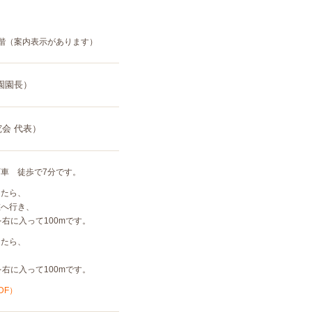
階（案内表示があります）
園園長）
会 代表）
車 徒歩で7分です。
出たら、
へ行き、
右に入って100mです。
出たら、
右に入って100mです。
DF）