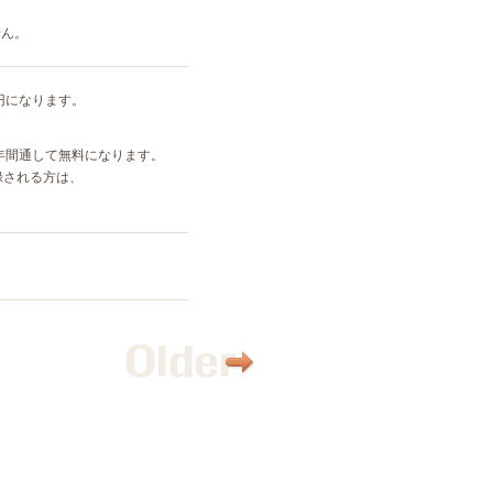
せん。
円になります。
は年間通して無料になります。
録される方は、