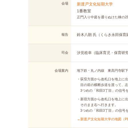
会場
新渡戸文化短期大学
1番教室
正門入り中庭を通りぬけた棟の2
報告
鈴木八朗 氏（くらき永田保育
司会
汐見稔幸（臨床育児・保育研究
会場案内
地下鉄・丸ノ内線 東高円寺駅下
・荻窪方面から改札口を地上に
目の前の横断歩道を渡って、左
3つめの「和田3丁目」の信号を
・新宿方面から改札口を地上に
そのまま右へ行きます。
3つめの「和田3丁目」の信号を
→新渡戸文化短期大学の地図（P