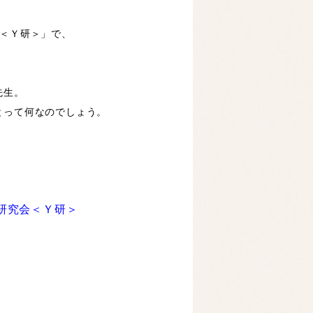
会＜Ｙ研＞」で、
、
先生。
とって
何なのでしょう。
研究会＜Ｙ研＞