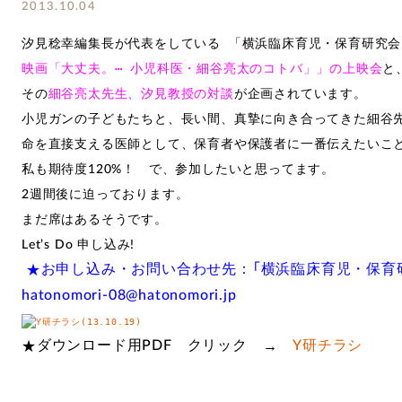
2013.10.04
汐見稔幸編集長が代表をしている 「横浜臨床育児・保育研究
映画「大丈夫。⋯ 小児科医・細谷亮太のコトバ」」の上映会
と
その
細谷亮太先生、汐見教授の対談
が企画されています。
小児ガンの子どもたちと、長い間、真摯に向き合ってきた細谷
命を直接支える医師として、保育者や保護者に一番伝えたいこ
私も期待度120%！ で、参加したいと思ってます。
2週間後に迫っております。
まだ席はあるそうです。
Let’s Do 申し込み!
★
お申し込み・お問い合わせ先：「横浜臨床育児・保育
hatonomori-08@hatonomori.jp
★
→
ダウンロード用PDF クリック
Y研チラシ