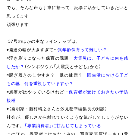
でも、そんな声も丁寧に拾って、記事に活かしていきたいと
思ってます！
頑張ります！
57号のほかの主なラインナップは、
◉発達の幅が大きすぎて⋯
異年齢保育って難しい!?
◉浮き彫りになった保育の課題
大震災は、子どもに何を残
したか？
（シンポジウム「大震災と子ども」から）
◉脱ぎ履きのしやすさ？ 足の健康？
園生活における子ど
もの靴、何を重視していますか？
◉風疹がはやっているけれど⋯
保育者が受けておきたい予防
接種
◉（発明家・藤村靖之さんと汐見稔幸編集長の対談）
社会が、優しさから離れていくような気がしてしょうがない
んです。
「専業消費者」に甘んじてしまっている
このほか、保育者にはおなじみの、写真家宮原洋一さん（元