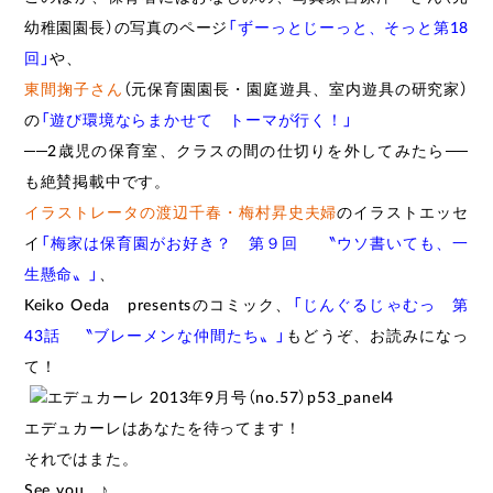
幼稚園園長）の写真のページ
「ずーっとじーっと、そっと第18
回」
や、
東間掬子さん
（元保育園園長・園庭遊具、室内遊具の研究家）
の
「遊び環境ならまかせて トーマが行く！」
──2歳児の保育室、クラスの間の仕切りを外してみたら──
も絶賛掲載中です。
イラストレータの渡辺千春・梅村昇史夫婦
のイラストエッセ
イ
「梅家は保育園がお好き？ 第９回 〝ウソ書いても、一
生懸命〟」
、
Keiko Oeda presentsのコミック、
「じんぐるじゃむっ 第
43話 〝ブレーメンな仲間たち〟」
もどうぞ、お読みになっ
て！
エデュカーレはあなたを待ってます！
それではまた。
See you ♪