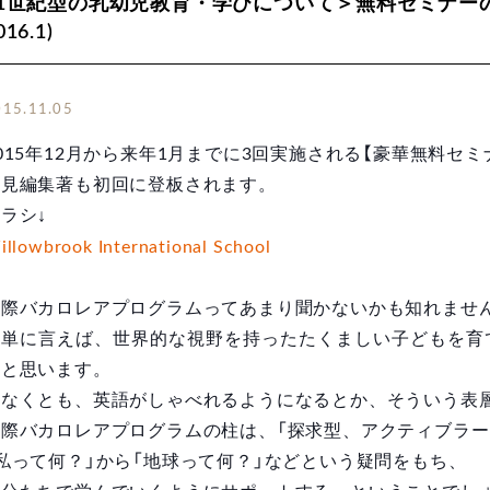
21世紀型の乳幼児教育・学びについて＞無料セミナーのお知
016.1)
015.11.05
015年12月から来年1月までに3回実施される【豪華無料セ
汐見編集著も初回に登板されます。
↓
チラシ
illowbrook International School
国際バカロレアプログラムってあまり
聞かないかも知れませ
簡単に言えば、世界的な視野を持ったたくましい子どもを育
ると思います。
少なくとも、英語がしゃべれるようになるとか、そういう表
国際バカロレアプログラムの柱は、「探求型、アクティブラー
私って何？」から「地球って何？」などという疑問をもち、