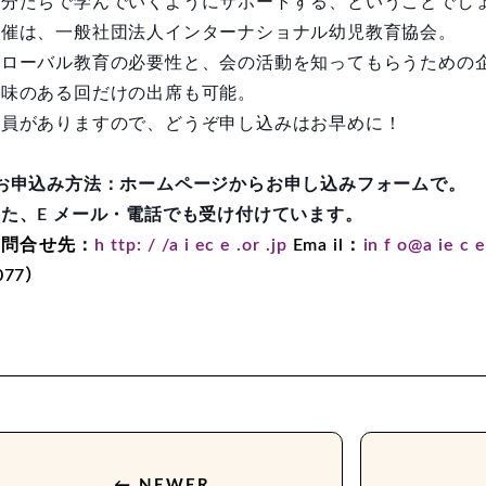
自分たちで学んでいくようにサポートする、ということでし
主催は、一般社団法人インターナショナル幼児教育協会。
グローバル教育の必要性と、会の活動を知ってもらうための
興味のある回だけの出席も可能。
定員がありますので、どうぞ申し込みはお早めに！
（お申込み方法：ホームページからお申し込みフォームで。
た、E メール・電話でも受け付けています。
お問合せ先：
h ttp: / /a i ec e .or .jp
Ema il：
in f o@a ie c e
077）
← NEWER