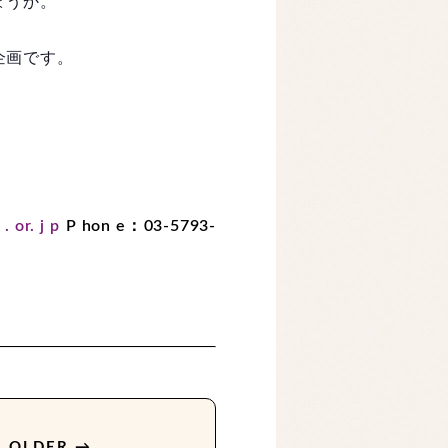
ょうか。
企画です。
 . or. j p
P hon e：03-5793-
OLDER →