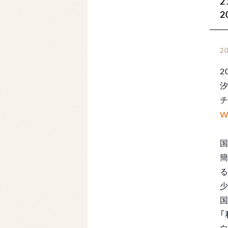
2
2
2
W
「