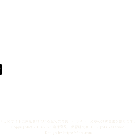
※このサイトに掲載されている全ての写真・
イラスト・文章の無断使用を禁じます
Copyright(c) 2008-2026
臨床育児・保育研究会
All Rights Reserved.
Design by
https://f-tpl.com