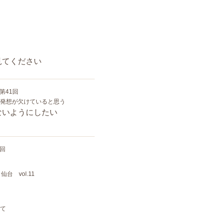
見てください
 第41回
発想が欠けていると思う
ないようにしたい
回
台 vol.11
て