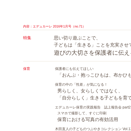
内容：エデュカーレ 2016年1月号（no.71）
特集
思い切り遊ぶことで、
子どもは「生きる」ことを充実させ
遊びの大切さを保護者に伝え
保育
保護者にも伝えてほしい
「おんぶ・抱っこひもは、布かひ
保育の中の「性差」が気になる！
男らしく、女らしくではなく、
「自分らしく」生きる子どもを育
エデュカーレ保育の実践報告 誌上報告会 part2
スマホで撮影して、すぐに印刷
保育における写真の有効活用
木田直人の子どものつぶやきコレクション Vol.1