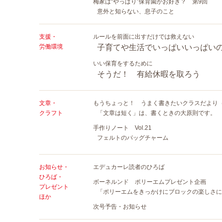
梅家は“やっぱり”保育園がお好き？ 第9回
意外と知らない、息子のこと
支援・
ルールを前面に出すだけでは救えない
労働環境
子育てや生活でいっぱいいっぱい
いい保育をするために
そうだ！ 有給休暇を取ろう
文章・
もうちょっと！ うまく書きたいクラスだより（
クラフト
「文章は短く」は、書くときの大原則です。
手作りノート Vol.21
フェルトのバッグチャーム
お知らせ・
エデュカーレ読者のひろば
ひろば・
ボーネルンド ポリーエムプレゼント企画
プレゼント
「ポリーエムをきっかけにブロックの楽しさに
ほか
次号予告・お知らせ