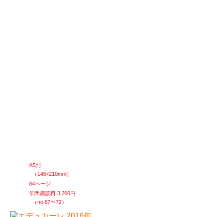
A5判
（148×210mm）
84ページ
年間購読料 3,200円
（no.67〜72）