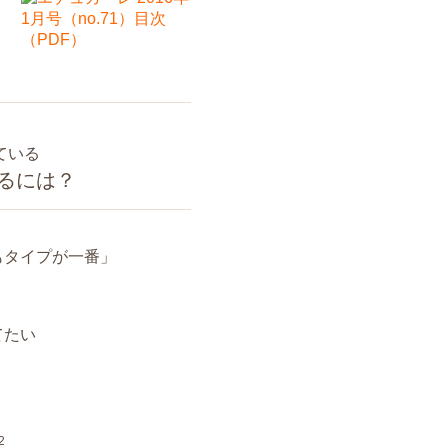
ている
るには？
もタイプが一番」
てたい
2