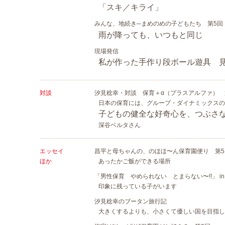
「スキ／キライ」
みんな、地続き─まめのめの子どもたち 第5回
雨が降っても、いつもと同じ
現場発信
私が作った手作り段ボール遊具 
対談
汐見稔幸・対談 保育＋α（プラスアルファ）
日本の保育には、グループ・ダイナミックスの
子どもの健全な好奇心を、つぶさ
深谷ベルタさん
エッセイ
昌平と母ちゃんの、のほほ〜ん保育園便り 第5
ほか
あったかご飯ができる場所
「男性保育 やめられない とまらない〜!!」 in 仙
印象に残っている子がいます
汐見稔幸のブータン旅行記
大きくするよりも、小さくて優しい国を目指し