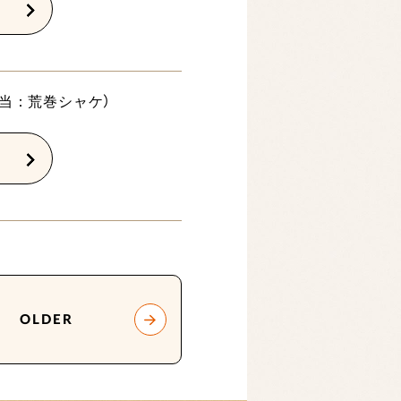
担当：荒巻シャケ）
OLDER