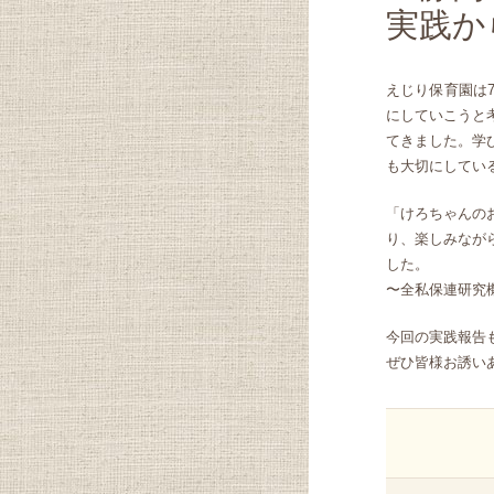
実践か
えじり保育園は
にしていこうと
てきました。学
も大切にしてい
「けろちゃんの
り、楽しみなが
した。
〜全私保連研究
今回の実践報告
ぜひ皆様お誘い