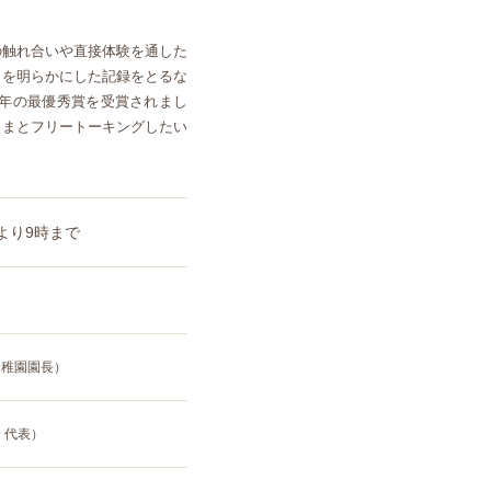
の触れ合いや直接体験を通した
」を明らかにした記録をとるな
2年の最優秀賞を受賞されまし
さまとフリートーキングしたい
分より9時まで
幼稚園園長）
 代表）