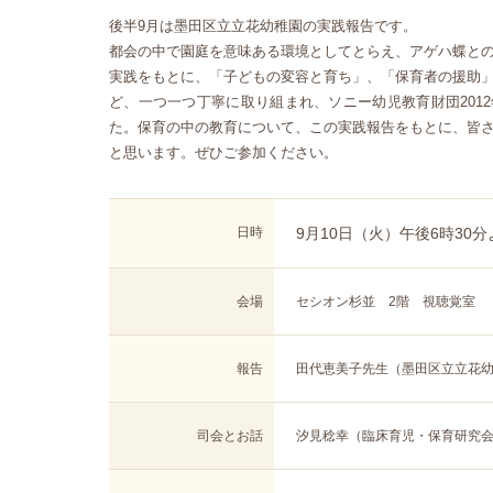
後半9月は墨田区立立花幼稚園の実践報告です。
都会の中で園庭を意味ある環境としてとらえ、アゲハ蝶と
実践をもとに、「子どもの変容と育ち」、「保育者の援助
ど、一つ一つ丁寧に取り組まれ、ソニー幼児教育財団201
た。保育の中の教育について、この実践報告をもとに、皆
と思います。ぜひご参加ください。
日時
9月10日（火）午後6時30
会場
セシオン杉並 2階 視聴覚室
報告
田代恵美子先生（墨田区立立花
司会とお話
汐見稔幸（臨床育児・保育研究会