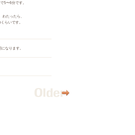
で5
〜
6分です。
、わたったら、
mくらいです。
円になります。