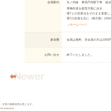
会場案内
丸ノ内線 東高円寺駅下車 徒歩
青梅街道を荻窪方面に歩き、
環7との交差点をそのまま直進し
環7の歩道を左に（南方面）100
→ホームページ
参加費
会員は無料、非会員の方は1000
お問い合せ
終了いたしました。
・文章の無断使用を禁じます。
ghts reserved.