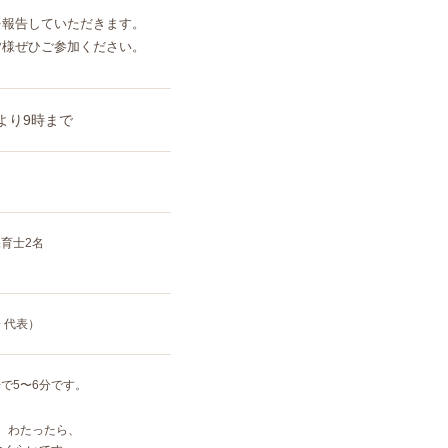
を報告していただきます。
皆様ぜひご参加ください。
分より9時まで
育士2名
 代表）
で5
〜
6分です。
、わたったら、