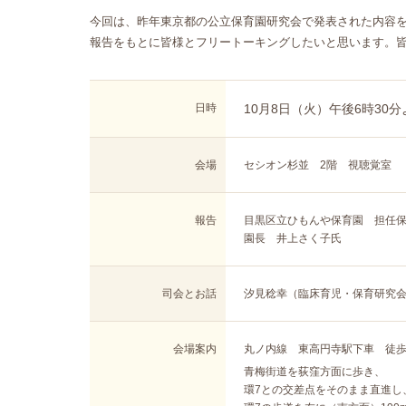
今回は、昨年東京都の公立保育園研究会で発表された内容
報告をもとに皆様とフリートーキングしたいと思います。
日時
10月8日（火）午後6時30
会場
セシオン杉並 2階 視聴覚室
報告
目黒区立ひもんや保育園 担任保
園長 井上さく子氏
司会とお話
汐見稔幸（臨床育児・保育研究会
会場案内
丸ノ内線 東高円寺駅下車 徒歩
青梅街道を荻窪方面に歩き、
環7との交差点をそのまま直進し