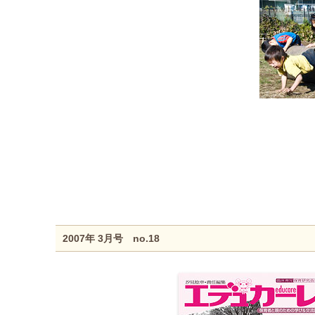
2007年 3月号 no.18