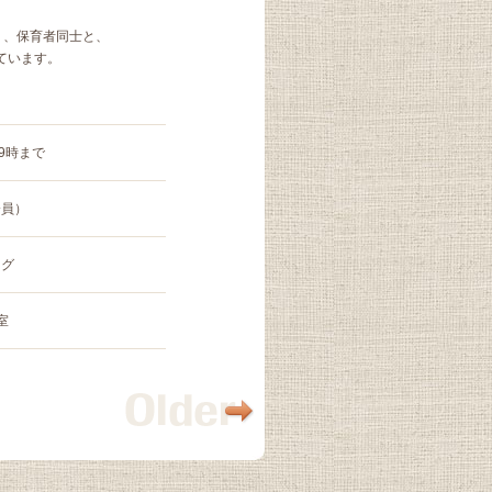
。
り、保育者同士と、
ています。
ら9時まで
会員）
ング
室