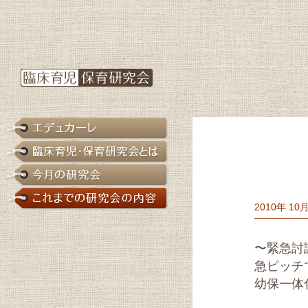
2010年 1
〜緊急討
急ピッチ
幼保一体