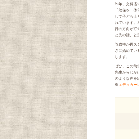
昨年、文科省
「幼保を一体
して子ども士
れています。
行の方向が打
と先の話、と
管政権が再ス
さに始めてい
します。
ぜひ、この幼
先生からじか
のような声を
※
エデュカー